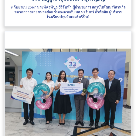
9 กันยายน 2567 นายพิตรพิบูล ธีร์จันทึก ผู้อำนวยการ สถาบันพัฒนาวิสาหกิจ
ขนาดกลางและขนาดย่อม ร่วมลงนามกับ นส.นุจรินทร์ กั้วพิสมัย ผู้บริหาร
โรงเรียนปทุมอินเตอร์บริรักษ์