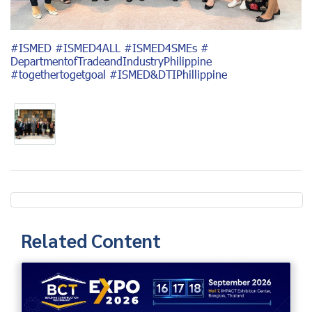
#ISMED #ISMED4ALL #ISMED4SMEs #
DepartmentofTradeandIndustryPhilippine
#togethertogetgoal #ISMED&DTIPhillippine
Related Content