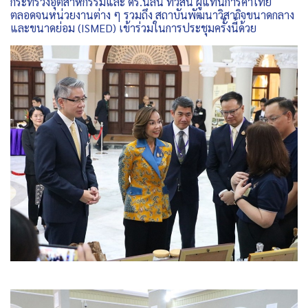
กระทรวงอุตสาหกรรมและ ดร.นลินี ทวีสิน ผู้แทนการค้าไทย
ตลอดจนหน่วยงานต่าง ๆ รวมถึง สถาบันพัฒนาวิสากิจขนาดกลาง
และขนาดย่อม (ISMED) เข้าร่วมในการประชุมครั้งนี้ด้วย