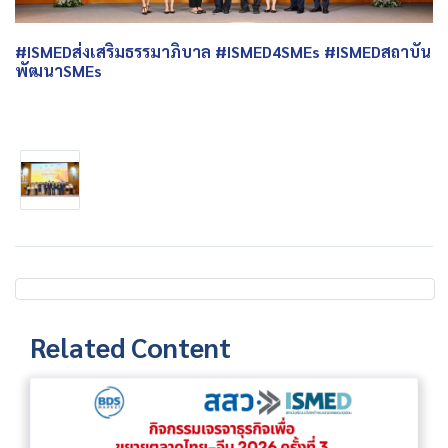
#ISMEDส่งเสริมธรรมาภิบาล #ISMED4SMEs #ISMEDสถาบัน
พัฒนาSMEs
Related Content