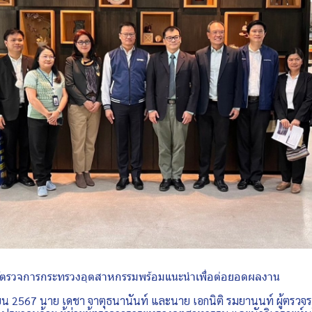
ู้ตรวจการกระทรวงอุตสาหกรรมพร้อมแนะนำเพื่อต่อยอดผลงาน
 2567 นาย เดชา จาตุธนานันท์ และนาย เอกนิติ รมยานนท์ ผู้ตรว