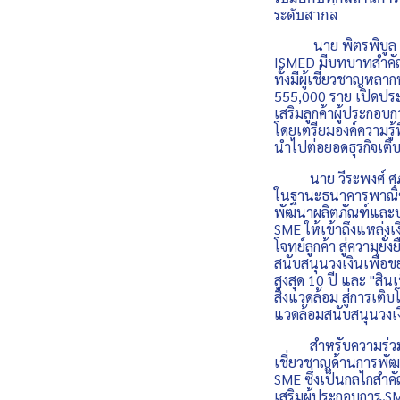
ระดับสากล
นาย พิตรพิบูล ธีร์
ISMED มีบทบาทสำคัญใ
ทั้งมีผู้เชี่ยวชาญหลา
555,000 ราย เปิดประต
เสริมลูกค้าผู้ประกอบ
โดยเตรียมองค์ความรู้
นำไปต่อยอดธุรกิจเติบโ
นาย วีระพงศ์ ศุภเศร
ในฐานะธนาคารพาณิชย์
พัฒนาผลิตภัณฑ์และบร
SME ให้เข้าถึงแหล่งเ
โจทย์ลูกค้า สู่ความยั่
สนับสนุนวงเงินเพื่อข
สูงสุด 10 ปี และ "สินเ
สิ่งแวดล้อม สู่การเติ
แวดล้อมสนับสนุนวงเง
สำหรับความร่วมมือ
เชี่ยวชาญด้านการพัฒน
SME ซึ่งเป็นกลไกสำค
เสริมผู้ประกอบการ S