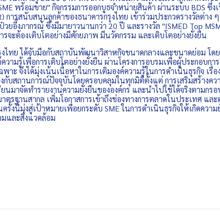
 SME พร้อมขาย" กิจกรรมการออกบูธจำหน่ายสินค้า ผ่านระบบ BDS ซึ่ง
t) การสนับสนุนลูกค้าของธนาคารกรุงไทย เข้าร่วมประกวดรางวัลต่าง ๆ 
ป๋วยอึ๊งภากรณ์ ซึ่งมีมายาวนานกว่า 20 ปี และรางวัล "ISMED Top M
การจะต้องเติบโตอย่างมีศักยภาพ มีนวัตกรรม และเติบโตอย่างยั่งยืน
ทย ได้จับมือกับสถาบันพัฒนาวิสาหกิจขนาดกลางและขนาดย่อม โ
ความรู้เพื่อการเติบโตอย่างยั่งยืน ผ่านโครงการอบรมเพื่อผู้ประกอบการ
าะ จึงได้มุ่งเน้นเนื้อหาในการเติมองค์ความรู้ในการดำเนินธุรกิจ เรื่อ
งกับสถานการณ์ปัจจุบันโดยครอบคลุมในทุกมิติตั้งแต่ การเสริมสร้างคว
รียนมาจัดทำรายงานความยั่งยืนขององค์กร และนำไปใช้ได้จริงตามกรอ
าตรฐานสากล เพิ่มโอกาสการเข้าถึงช่องทางการตลาดในประเทศ และต่
ครั้งนี้มุ่งสู่เป้าหมายเพื่อยกระดับ SME ในการดำเนินธุรกิจให้เกิดความยั
คมและสิ่งแวดล้อม