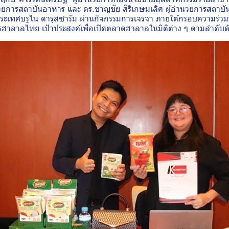
ำนวยการสถาบันอาหาร และ ดร.ชาญชัย สิริเกษมเลิศ ผู้อำนวยการสถา
งประเทศบรูไน ดารุสซารัม ผ่านกิจกรรมการเจรจา ภายใต้กรอบความร่
ฮาลาลไทย เป้าประสงค์เพื่อเปิดตลาดฮาลาลในมิติต่าง ๆ ตามลำดับดัง