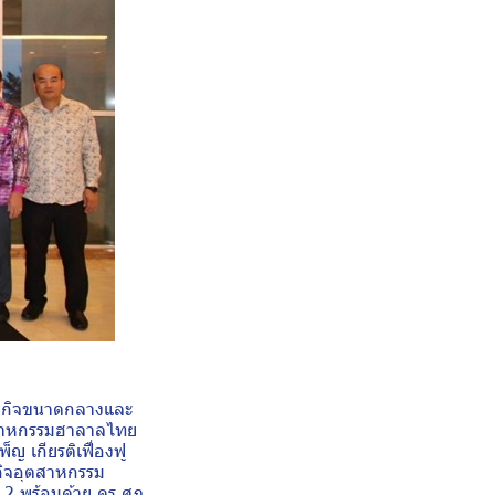
าหกิจขนาดกลางและ
ตสาหกรรมฮาลาลไทย
 เกียรติเฟื่องฟู
กิจอุตสาหกรรม
 พร้อมด้วย ดร.ศุภ