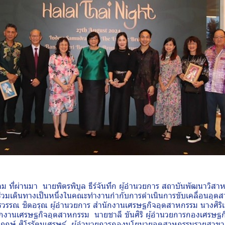
ผ่านมา นายพิตรพิบูล ธีร์จันทึก ผู้อำนวยการ สถาบันพัฒนาวิส
่วมเดินทางเป็นหนึ่งในคณะทำงานกำกับการดำเนินการขับเคลื่อนอุ
รณ ชิตอรุณ ผู้อำนวยการ สำนักงานเศรษฐกิจอุตสาหกรรม นางศิริเพ็ญ
ักงานเศรษฐกิจอุตสาหกรรม นายชาลี ขันศิริ ผู้อำนวยการกองเศรษฐ
ฤกษ์ ศิโรรัตนเศรษฐ์ ผู้อำนวยการกองนโยบายอุตสาหกรรมรายสาขา 2