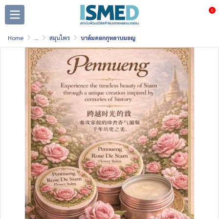
0
Home
...
สมุนไพร
บาล์มดอกกุหลาบมอญ