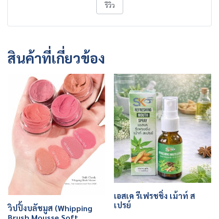
รีวิว
สินค้าที่เกี่ยวข้อง
เอสเค รีเฟรชชิ่ง เม้าท์ ส
เปรย์
วิปปิ้งบลัชมูส (Whipping
Brush Mousse Soft