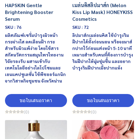
HAPSKIN Gentle
เมล่นคิสลิปมาส์ก (Melon
Brightening Booster
Kiss Lip Mask) HONEYKISS
Serum
Cosmetics
SKU : 76
SKU : 72
ผลิตภัณฑ์เซรั่มบำรุงผิวหน้า
ลิปมาส์กเมล่อนคิส ใช้บำรุงริม
กระจ่างใส ลดเลือนฝ้า กระ
ฝีปากได้ทั้งก่อนนอน หรือจะมาส์
สำหรับผิวแพ้ง่าย โดยใช้สาร
กปากไว้ก่อนแต่งหน้า 5-10 นาที
สกัดนวัตกรรมสมุนไพรไทยงาน
เหมาะสำหรับคนที่ต้องการบำรุง
วิจัยรองรับ ผสานเข้ากับ
ริมฝีปากให้นุ่มชุ่มชื้น และอยาก
เทคโนโลยีอย่างไลโปโซมและ
บำรุงริมฝีปากเมื่อปากแห้ง
เอนแคปซูเลขั่น ใช้พืชออร์แกนิก
จากวิสาหกิจชุมชน จังหวัดน่าน
ขอใบเสนอราคา
ขอใบเสนอราคา
(0)
(0)