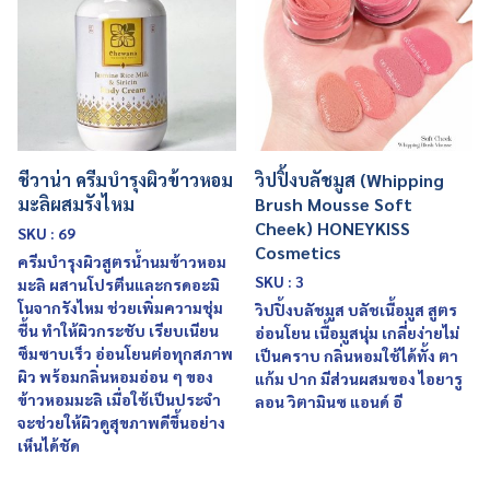
ชีวาน่า ครีมบำรุงผิวข้าวหอม
วิปปิ้งบลัชมูส (Whipping
มะลิผสมรังไหม
Brush Mousse Soft
Cheek) HONEYKISS
SKU : 69
Cosmetics
ครีมบำรุงผิวสูตรน้ำนมข้าวหอม
SKU : 3
มะลิ ผสานโปรตีนและกรดอะมิ
โนจากรังไหม ช่วยเพิ่มความชุ่ม
วิปปิ้งบลัชมูส บลัชเนื้อมูส สูตร
ชื้น ทำให้ผิวกระชับ เรียบเนียน
อ่อนโยน เนื้อมูสนุ่ม เกลี่ยง่ายไม่
ซึมซาบเร็ว อ่อนโยนต่อทุกสภาพ
เป็นคราบ กลิ่นหอมใช้ได้ทั้ง ตา
ผิว พร้อมกลิ่นหอมอ่อน ๆ ของ
แก้ม ปาก มีส่วนผสมของ ไอยารู
ข้าวหอมมะลิ เมื่อใช้เป็นประจำ
ลอน วิตามินซ แอนด์ อี
จะช่วยให้ผิวดูสุขภาพดีขึ้นอย่าง
เห็นได้ชัด