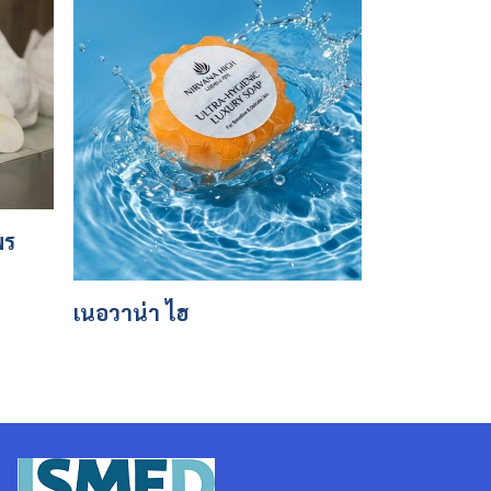
พร
เนอวาน่า ไฮ