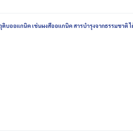
ัตถุดิบออแกนิค เช่นผงสีออแกนิค สารบำรุงจากธรรมชาติ