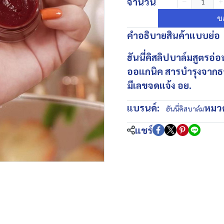
จำนวน
ข
คำอธิบายสินค้าแบบย่อ
ฮันนี่คิสลิปบาล์มสูตรอ่
ออแกนิค สารบำรุงจากธ
มีเลขจดแจ้ง อย.
แบรนด์:
หมวด
ฮันนี่คิสบาล์ม
แชร์