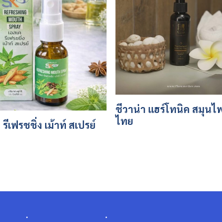
ชีวาน่า แฮร์โทนิค สมุนไ
ไทย
รีเฟรชชิ่ง เม้าท์ สเปรย์
.
.