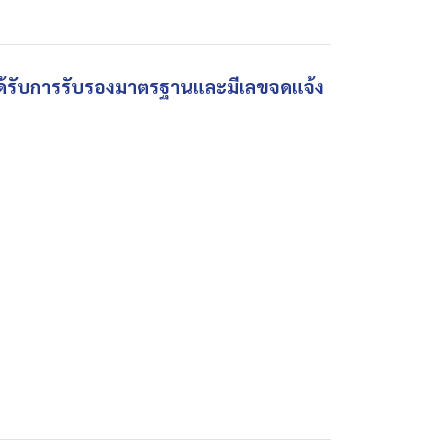
 ได้รับการรับรองมาตรฐานและมีเลขจดแจ้ง