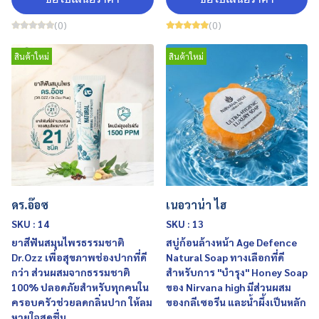
(0)
(0)
สินค้าใหม่
สินค้าใหม่
ดร.อ๊อซ
เนอวาน่า ไฮ
SKU : 14
SKU : 13
ยาสีฟันสมุนไพรธรรมชาติ
สบู่ก้อนล้างหน้า Age Defence
Dr.Ozz เพื่อสุขภาพช่องปากที่ดี
Natural Soap ทางเลือกที่ดี
กว่า ส่วนผสมจากธรรมชาติ
สำหรับการ "บำรุง" Honey Soap
100% ปลอดภัยสำหรับทุกคนใน
ของ Nirvana high มีส่วนผสม
ครอบครัวช่วยลดกลิ่นปาก ให้ลม
ของกลีเซอรีน และน้ำผึ้งเป็นหลัก
หายใจสดชื่น