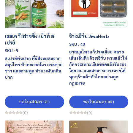
เอสเค รีเฟรชชิ่ง เม้าท์ ส
จิวะเฮิร์บ JiwaHerb
เปรย์
SKU : 40
SKU : 5
ยาสมุนไพรแก้ปวดเมื่อย คลาย
เส้น เอ็นตึง จิวะเฮิร์บ ทานแล้วไม่
สเปรย์พ่นปาก ที่มีส่วนผสมจาก
กัดกระเพาะ มีเลขจดแจ้งรับรอง
สมุนไพร ฟ้าทะลายโจร กระชาย
โดย อย.และสามารถวางขายได้
ขาว และกานพูล ช่วยระงับกลิ่น
ทุกๆร้านค้าทั่วไทยอย่างถูก
ปาก
กฎหมาย
ขอใบเสนอราคา
ขอใบเสนอราคา
(0)
(0)