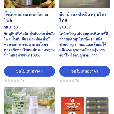
น้ำมันหอมระเหยสกัดจาก
ชีวาน่า แฮร์โทนิค สมุนไพร
ไพล
ไทย
SKU : 60
SKU : 7
วัตถุดิบที่ใช้ผลิตน้ำมันนวด น้ำมัน
โทนิคบำรุงเส้นผมสูตรพิเศษที่มี
ไพล น้ำมันเขียว ยาหม่อง น้ำมัน
สารสกัดสมุนไพรถึง 14 ชนิด
หอมระเหย ครีมนวด อะโรม่า
ช่วยบำรุงรากผมและเส้นผมให้
สารสกัดจากไพลแปลงมาตรฐาน
แข็งแรง สุขภาพดี กระตุ้นการ
น้ำมันหอมระเหย 100%
งอกใหม่ ลดปัญหาผมร่วง
ขอใบเสนอราคา
ขอใบเสนอราคา
(0)
(0)