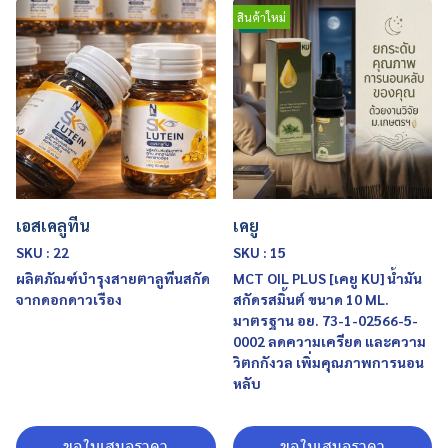
สินค้าใหม่
เอสเคลูทีน
เคยู
SKU : 22
SKU : 15
ผลิตภัณฑ์บำรุงสายตาลูทีนสกัด
MCT OIL PLUS [เคยู KU] น้ำมัน
จากดอกดาวเรือง
สกัดรสมิ้นต์ ขนาด 10 ML.
มาตรฐาน อย. 73-1-02566-5-
0002 ลดความเครียด และความ
วิตกกังวล เพิ่มคุณภาพการนอน
หลับ
ขอใบเสนอราคา
ขอใบเสนอราคา