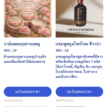
บาล์มดอกกุหลาบมอญ
แชมพูสมุนไพรไทย ชีวาน่า
SKU : 29
SKU : 24
ด้ามดอกกุหลาบมอญบำรุงผิว
แชมพูสมุนไพรสูตรพิเศษที่มีสาร
และเพิ่มกลิ่นทำให้ผ่อนคลาย
สกัดเข้มข้นจากสมุนไพร 7 ชนิด
ได้แก่ ใบหมี่, อัญชัน, ขิง, มะกรูด,
ใบเหงือกปลาหมอ, ใบย่านาง
และใบชาเขียว
ขอใบเสนอราคา
ขอใบเสนอราคา
(0)
(0)