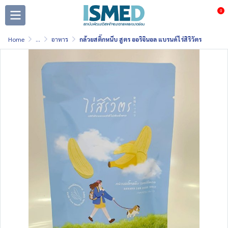
0
Home
...
อาหาร
กล้วยสติ๊กหนึบ สูตร ออริจินอล แบรนด์ไร่สิริวัตร