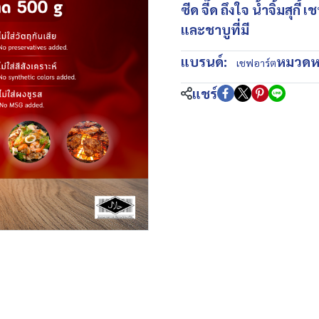
ซีด จี๊ด ถึงใจ น้ำจิ้มสุกี้
และชาบูที่มี
แบรนด์:
หมวดหม
เชฟอาร์ต
แชร์