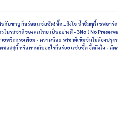
นกับชาบู ก็อร่อย แซ่บซีด! จี๊ด...ถึงใจ น้ำจิ้มสุกี้ เชฟอาร์ต
การในรสชาติของคนไทย เป็นอย่างดี - 3No ( No Preservati
นด้วยพริกกระเทียม - หวานน้อย รสชาติเข้มข้นไม่ต้องปร
ทอดซอสสุกี้ หรือทานกับอะไรก็อร่อย แซ่บซี๊ด จี๊ดถึงใจ - คัด