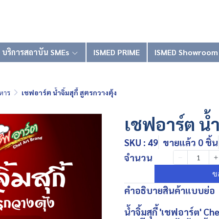
บริการสถาบัน SMEs
ISMED PRIME
ISMED Showroom
หาร
เชฟอาร์ต น้ำจิ้มสุกี้ สูตรกวางตุ้ง
เชฟอาร์ต น้ำจิ
SKU : 49
ขายแล้ว 0 ชิ้น
จำนวน
ข
คำอธิบายสินค้าแบบย่อ
น้ำจิ้มสุกี้ 'เชฟอาร์ต' 