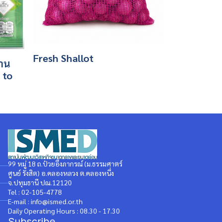
Fresh Shallot
วาน
 to
99 หมู่ 18 ถ.ป๋วยอึ๊งภากรณ์ (ม.ธรรมศาตร์
ศูนย์ รังสิต) อ.คลองหลวง ต.คลองหนึ่ง
จ.ปทุมธานี ปณ.12120
Tel : 02-105-4778
E-mail : info@ismed.or.th
Daily Operating Hours : 08.30 - 17.30
Subscribe