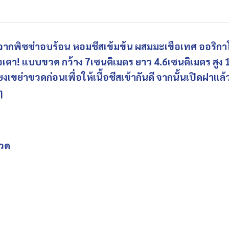
จจากพิซซ่าอบร้อน หอมชีสเข้มข้น ผสมมะเขือเทศ ออริกา
รอเตา! แบบขวด กว้าง 7เซนติเมตร ยาว 4.6เซนติเมตร สูง 
เขย่าขวดก่อนเพื่อให้เนื้อชีสเข้ากันดี จากนั้นเปิดฝาแล
ๆ
ขวด