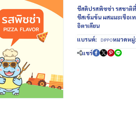
ชีสดิปรสพิซซ่า รสชาติ
ชีสเข้มข้น ผสมมะเขือเ
อิตาเลียน
แบรนด์:
หมวดหมู่
DIPPO
แชร์