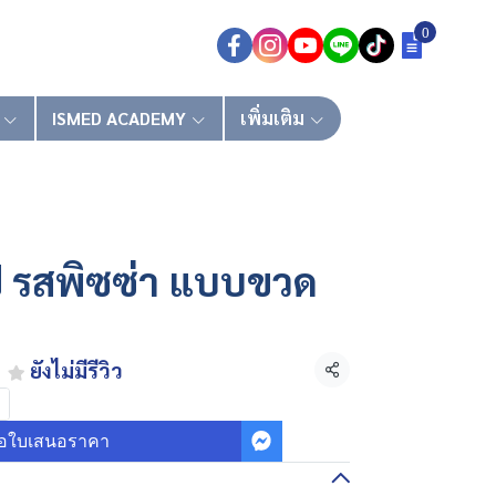
0
ISMED ACADEMY
เพิ่มเติม
ป รสพิซซ่า แบบขวด
ยังไม่มีรีวิว
แชร์
อใบเสนอราคา