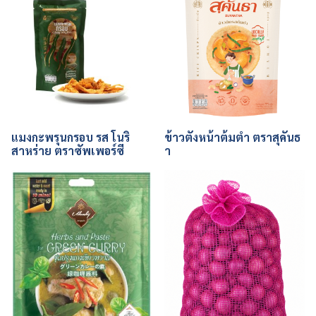
แมงกะพรุนกรอบ รส โนริ
ข้าวตังหน้าต้มตำ ตราสุคันธ
สาหร่าย ตราซัพเพอร์ซี
า