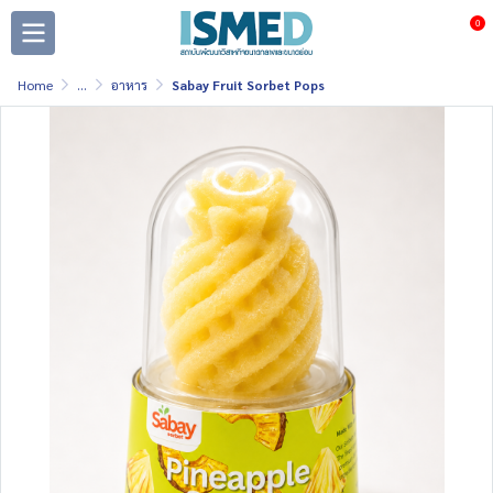
0
Home
...
อาหาร
Sabay Fruit Sorbet Pops