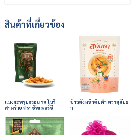
สินค้าที่เกี่ยวข้อง
แมงกะพรุนกรอบ รส โนริ
ข้าวตังหน้าต้มตำ ตราสุคันธ
สาหร่าย ตราซัพเพอร์ซี
า