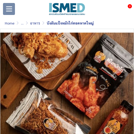
0
Home
...
อาหาร
บังลันแป้งหมักไก่ทอดหาดใหญ่