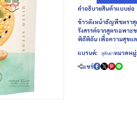
คำอธิบายสินค้าแบบย่อ
ข้าวตังหน้าธัญพืชตราส
รังสรรค์จากสูตรเฉพาะขอ
พิถีพิถัน เพื่อความสุข
แบรนด์:
หมวดหมู่
สุคันธา
แชร์