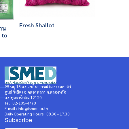
Fresh Shallot
วาน
 to
99 หมู่ 18 ถ.ป๋วยอึ๊งภากรณ์ (ม.ธรรมศาตร์
ศูนย์ รังสิต) อ.คลองหลวง ต.คลองหนึ่ง
จ.ปทุมธานี ปณ.12120
Tel : 02-105-4778
E-mail : info@ismed.or.th
Daily Operating Hours : 08.30 - 17.30
Subscribe