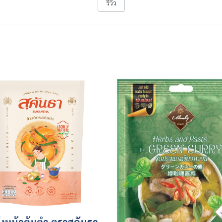
รีวิว
ังหน้าต้มตำ ตราสุคันธา