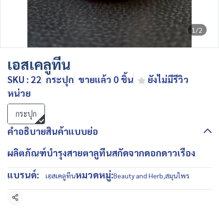
1/2
เอสเคลูทีน
SKU : 22
กระปุก
ขายแล้ว 0 ชิ้น
ยังไม่มีรีวิว
หน่วย
กระปุก
คำอธิบายสินค้าแบบย่อ
ผลิตภัณฑ์บำรุงสายตาลูทีนสกัดจากดอกดาวเรือง
แบรนด์:
หมวดหมู่:
เอสเคลูทีน
Beauty and Herb
,
สมุนไพร
แชร์