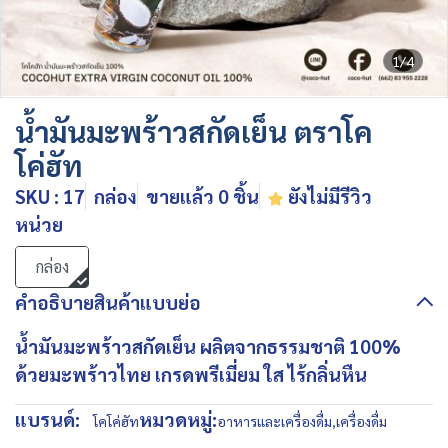
1/4
น้ำมันมะพร้าวสกัดเย็น ตราโค
โค่ฮัท
SKU : 17
กล่อง
ขายแล้ว 0 ชิ้น
ยังไม่มีรีวิว
หน่วย
กล่อง
คำอธิบายสินค้าแบบย่อ
น้ำมันมะพร้าวสกัดเย็น ผลิตจากธรรมชาติ 100%
ด้วยมะพร้าวไทย เกรดพรีเมี่ยม ใส ไร้กลิ่นหืน
แบรนด์:
หมวดหมู่:
โคโค่ฮัท
อาหารและเครื่องดื่ม
,
เครื่องดื่ม