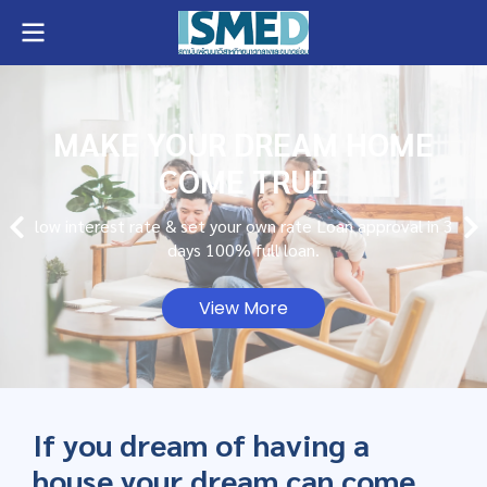
MAKE YOUR DREAM HOME
COME TRUE
low interest rate & set your own rate Loan approval in 3
days 100% full loan.
View More
If you dream of having a
house your dream can come