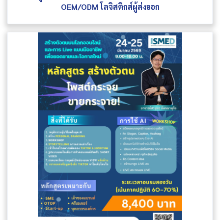
OEM/ODM โลจิสติกส์ผู้ส่งออก