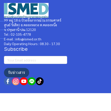
99 หมู่ 18 ถ.ป๋วยอึ๊งภากรณ์ (ม.ธรรมศาตร์
ศูนย์ รังสิต) อ.คลองหลวง ต.คลองหนึ่ง
จ.ปทุมธานี ปณ.12120
Tel : 02-105-4778
E-mail : info@ismed.or.th
Daily Operating Hours : 08.30 - 17.30
Subscribe
รับข่าวสาร