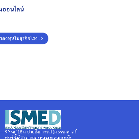
งออนไลน์
ารลงทุนในธุรกิจโรงแรมและรีสอร์ทขนาดเล็ก
99 หมู่ 18 ถ.ป๋วยอึ๊งภากรณ์ (ม.ธรรมศาตร์
ศูนย์ รังสิต) อ.คลองหลวง ต.คลองหนึ่ง