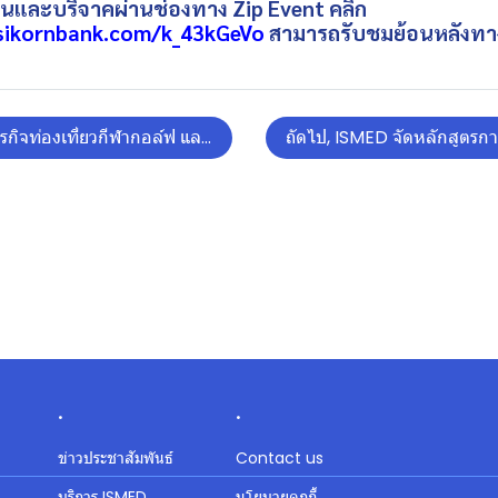
งานและบริจาคผ่านช่องทาง Zip Event คลิก
sikornbank.com/k_43kGeVo
สามารถรับชมย้อนหลังทา
รกิจท่องเที่ยวกีฬากอล์ฟ และดำน้ำ
ถัดไป, ISMED จัดหลักสูตรก
.
.
ข่าวประชาสัมพันธ์
Contact us
บริการ ISMED
นโยบายคุกกี้