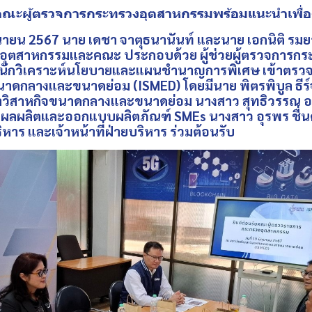
คณะผู้ตรวจการกระทรวงอุตสาหกรรมพร้อมแนะนำเพื่
ายน 2567 นาย เดชา จาตุธนานันท์ และนาย เอกนิติ รมยา
ุตสาหกรรมและคณะ ประกอบด้วย ผู้ช่วยผู้ตรวจการกร
นักวิเคราะห์นโยบายและแผนชำนาญการพิเศษ เข้าตรว
าดกลางและขนาดย่อม (ISMED) โดยมีนาย พิตรพิบูล ธีร์จ
วิสาหกิจขนาดกลางและขนาดย่อม นางสาว สุทธิวรรณ อม
ค่าผลผลิตและออกแบบผลิตภัณฑ์ SMEs นางสาว อุรพร ชื่นต
าร และเจ้าหน้าที่ฝ่ายบริหาร ร่วมต้อนรับ