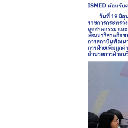
ISMED ต้อนรับ
วันที่ 19 มิถุน
ราชการกระทรวงอ
อุตสาหกรรม และ
พัฒนาวิสาหกิจขน
การสถาบันพัฒนา
การฝ่ายเพิ่มมูล
อำนวยการฝ่ายบริห