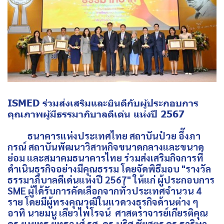
ISMED ร่วมส่งเสริมและยินดีกับผู้ประกอบการ
คุณภาพผู้มีธรรมาภิบาลดีเด่น แห่งปี 2567
ธนาคารแห่งประเทศไทย สถาบันป๋วย อึ๊งภา
กรณ์ สถาบันพัฒนาวิสาหกิจขนาดกลางและขนาด
ย่อม และสมาคมธนาคารไทย ร่วมส่งเสริมกิจการที่
ดำเนินธุรกิจอย่างมีคุณธรรม โดยจัดพิธีมอบ "รางวัล
ธรรมาภิบาลดีเด่นแห่งปี 2567" ให้แก่ ผู้ประกอบการ
SME ผู้ได้รับการคัดเลือกจากทั่วประเทศจำนวน 4
ราย โดยมีผู้ทรงคุณวุฒิในแวดวงธุรกิจด้านต่าง ๆ
อาทิ นายมนู เลียวไพโรจน์ ศาสตราจารย์เกียรติคุณ
ดร.ยงยุทธ ยุทธวงศ์ รศ. ดร.นริศ ชัยสูตร ดร.ธาริษา