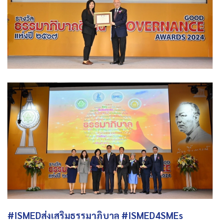
#ISMEDส่งเสริมธรรมาภิบาล #ISMED4SMEs