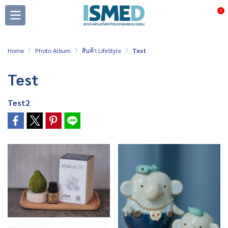
0
Home
Photo Album
สินค้า LifeStyle
Test
Test
Test2