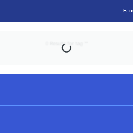
Hom
0 Results for tag ""