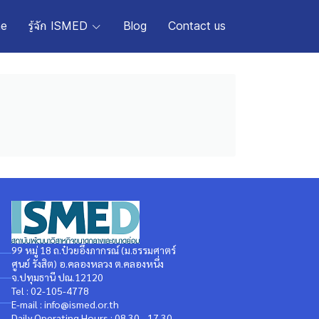
e
รู้จัก ISMED
Blog
Contact us
99 หมู่ 18 ถ.ป๋วยอึ๊งภากรณ์ (ม.ธรรมศาตร์
ศูนย์ รังสิต) อ.คลองหลวง ต.คลองหนึ่ง
จ.ปทุมธานี ปณ.12120
Tel : 02-105-4778
E-mail : info@ismed.or.th
Daily Operating Hours : 08.30 - 17.30