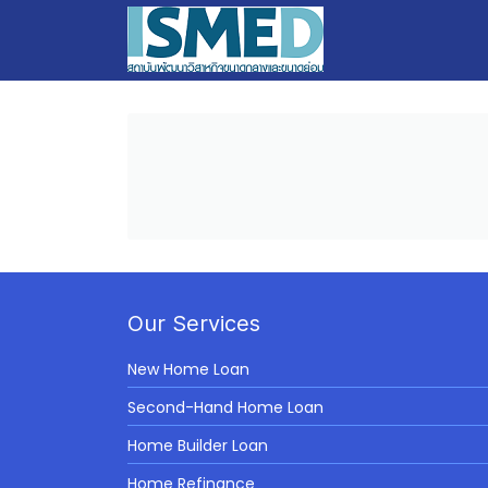
Our Services
New Home Loan
Second-Hand Home Loan
Home Builder Loan
Home Refinance