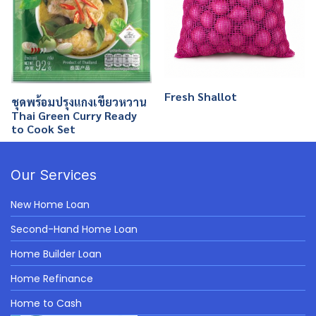
Fresh Shallot
ชุดพร้อมปรุงแกงเขียวหวาน
Thai Green Curry Ready
to Cook Set
Our Services
New Home Loan
Second-Hand Home Loan
Home Builder Loan
Home Refinance
Home to Cash