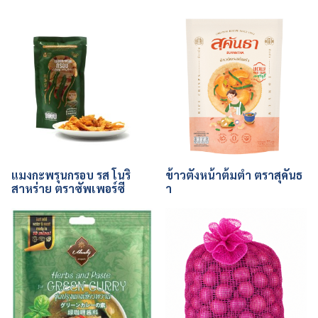
แมงกะพรุนกรอบ รส โนริ
ข้าวตังหน้าต้มตำ ตราสุคันธ
สาหร่าย ตราซัพเพอร์ซี
า