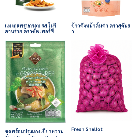
แมงกะพรุนกรอบ รส โนริ
ข้าวตังหน้าต้มตำ ตราสุคันธ
สาหร่าย ตราซัพเพอร์ซี
า
Fresh Shallot
ชุดพร้อมปรุงแกงเขียวหวาน