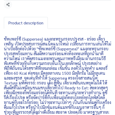
Share
Product description
ซัพเพอร์ซี (Suppersea) แมงกะพรุนกรอบปรุงรส - อร่อย เคี้ยว
เพลิน เปิดประสบการณ์สแน็คแนวใหม่! เปลี่ยนการทานเล่นให้ไม่
น่าเบื่ออีกต่อไปด้วย "ซัพเพอร์ซี (Suppersea)" แมงกะพรุนกรอบ
ปรุงรสพร้อมทาน สัมผัสความอร่อยแห่งท้องทะเลที่ถูกนำมาตี
ความใหม่ เราคัดสรรแมงกะพรุนคุณภาพพรีเมียม ผ่านกรรมวิธี
พิเศษที่ช่วยกักเก็บความกรอบอันเป็นเอกลักษณ์ ปรุงรสอย่าง
พิถีพิถันจนได้รสชาติที่กลมกล่อม เข้มข้น ลงตัวในทุกคำ! แคลอรี่
เพียง 60 Kcal ต่อซอง มีคอลลาเจน 1500 มิลลิกรัม ไม่มีกลูเตน
และผงชูรส จุดเด่นที่ทำให้ Suppersea ครองใจสายสแน็ค:
Texture มหัศจรรย์: กรอบ เด้ง สู้ฟัน เคี้ยวเพลินจนหยุดไม่ได้ ให้
สัมผัสที่ไม่เหมือนขนมขบเคี้ยวทั่วไป Ready to Eat: สะดวกสุดๆ
เพียงฉีกซองก็พร้อมอร่อยได้ทันที จะทานเล่นระหว่างทำงาน ดูซี
รีส์เรื่องโปรด หรือจัดปาร์ตี้กับเพื่อนฝูงก็ตอบโจทย์ทุกไลฟ์สไตล์
ทานคู่กับอะไรก็อร่อย: ไม่ว่าจะทานเปล่าๆ เป็นกับแกล้มคู่กับเครื่อง
ดื่มแก้วโปรด หรือนำไปมิกซ์แอนด์แมทช์กับเมนูอาหารอื่นๆ ก็
ช่วยเพิ่มอรรถรสได้อย่างดีเยี่ยม สะอาด ปลอดภัย มาตรฐานสากล: