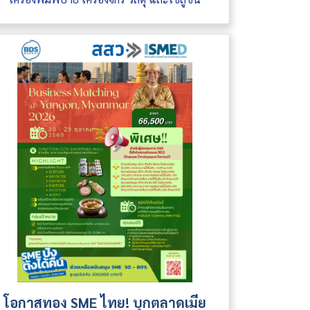
โอกาสทอง SME ไทย! บุกตลาดเมีย