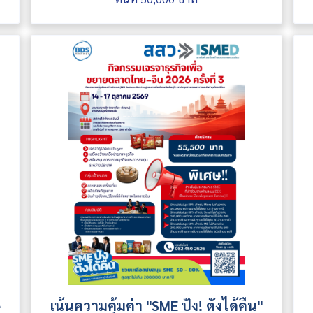
e
เน้นความคุ้มค่า "SME ปัง! ตังได้คืน"