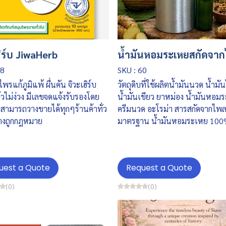
ฮิร์บ JiwaHerb
น้ำมันหอมระเหยสกัดจา
68
SKU : 60
พรแก้ภูมิแพ้ ผื่นคัน จิวะเฮิร์บ
วัตถุดิบที่ใช้ผลิตน้ำมันนวด น้ำม
วไม่ง่วง มีเลขจดแจ้งรับรองโดย
น้ำมันเขียว ยาหม่อง น้ำมันหอม
สามารถวางขายได้ทุกๆร้านค้าทั่ว
ครีมนวด อะโรม่า สารสกัดจากไ
างถูกกฎหมาย
มาตรฐาน น้ำมันหอมระเหย 10
uest a Quote
Request a Quote
(0)
(0)