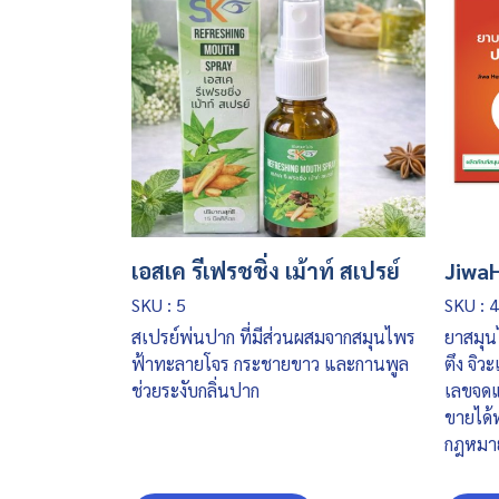
เอสเค รีเฟรชชิ่ง เม้าท์ สเปรย์
Jiwa
SKU : 5
SKU : 
สเปรย์พ่นปาก ที่มีส่วนผสมจากสมุนไพร
ยาสมุน
ฟ้าทะลายโจร กระชายขาว และกานพูล
ตึง จิว
ช่วยระงับกลิ่นปาก
เลขจดแ
ขายได้ท
กฎหมา