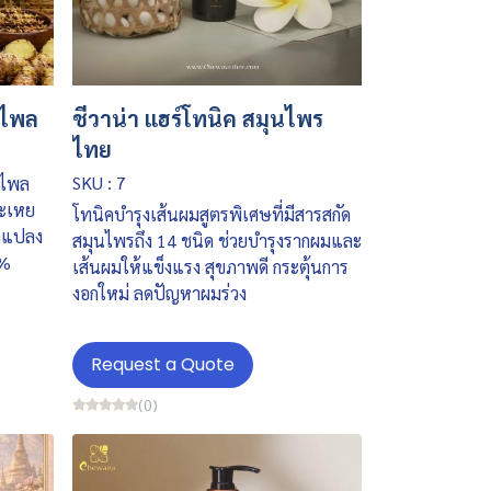
กไพล
ชีวาน่า แฮร์โทนิค สมุนไพร
ไทย
SKU : 7
ันไพล
ระเหย
โทนิคบำรุงเส้นผมสูตรพิเศษที่มีสารสกัด
พลแปลง
สมุนไพรถึง 14 ชนิด ช่วยบำรุงรากผมและ
0%
เส้นผมให้แข็งแรง สุขภาพดี กระตุ้นการ
งอกใหม่ ลดปัญหาผมร่วง
Request a Quote
(0)