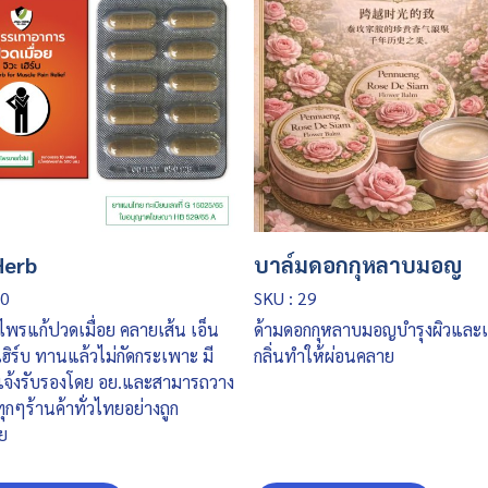
Herb
บาล์มดอกกุหลาบมอญ
40
SKU : 29
ไพรแก้ปวดเมื่อย คลายเส้น เอ็น
ด้ามดอกกุหลาบมอญบำรุงผิวและเพ
ะเฮิร์บ ทานแล้วไม่กัดกระเพาะ มี
กลิ่นทำให้ผ่อนคลาย
จ้งรับรองโดย อย.และสามารถวาง
ุกๆร้านค้าทั่วไทยอย่างถูก
ย