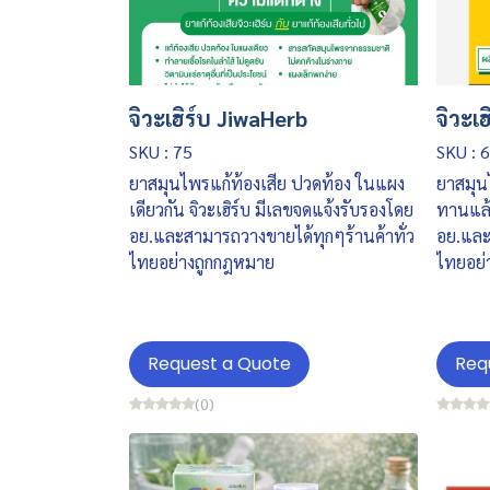
จิวะเฮิร์บ JiwaHerb
จิวะเ
SKU : 75
SKU : 
ยาสมุนไพรแก้ท้องเสีย ปวดท้อง ในแผง
ยาสมุนไ
เดียวกัน จิวะเฮิร์บ มีเลขจดแจ้งรับรองโดย
ทานแล้
อย.และสามารถวางขายได้ทุกๆร้านค้าทั่ว
อย.และ
ไทยอย่างถูกกฎหมาย
ไทยอย่
Request a Quote
Req
(0)