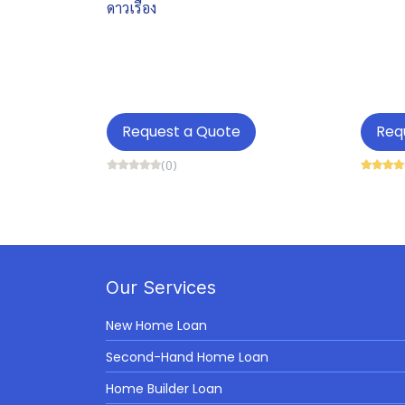
ดาวเรือง
Request a Quote
Req
(0)
Our Services
New Home Loan
Second-Hand Home Loan
Home Builder Loan