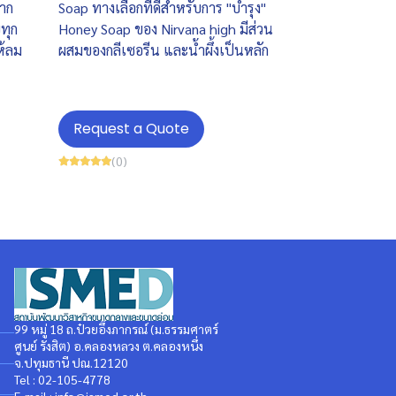
จาก
Soap ทางเลือกที่ดีสำหรับการ "บำรุง"
ทุก
Honey Soap ของ Nirvana high มีส่วน
ห้ลม
ผสมของกลีเซอรีน และน้ำผึ้งเป็นหลัก
Request a Quote
(0)
99 หมู่ 18 ถ.ป๋วยอึ๊งภากรณ์ (ม.ธรรมศาตร์
ศูนย์ รังสิต) อ.คลองหลวง ต.คลองหนึ่ง
จ.ปทุมธานี ปณ.12120
Tel : 02-105-4778
E-mail : info@ismed.or.th