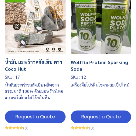
น้ำมันมะพร้าวสกัดเย็น ตรา
Wolffia Protein Sparking
Coco Hut
Soda
SKU : 17
SKU : 12
น้ำมันมะพร้าวสกัดเย็น ผลิตจาก
เครื่องดื่มโปรตีนโซดาผสมเป็ปไทน์
ธรรมชาติ 100% ด้วยมะพร้าวไทย
เกรดพรีเมี่ยม ใส ไร้กลิ่นหืน
Request a Quote
Request a Quote
(0)
(0)