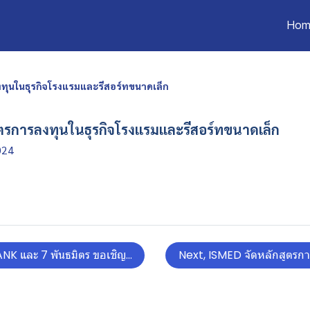
Hom
ทุนในธุรกิจโรงแรมและรีสอร์ทขนาดเล็ก
ูตรการลงทุนในธุรกิจโรงแรมและรีสอร์ทขนาดเล็ก
024
K และ 7 พันธมิตร ขอเชิญผู้ประกอบการที่สนใจส่งออก สมัครเข้าร่วม
Next, ISMED จัดหลักสูตรกา