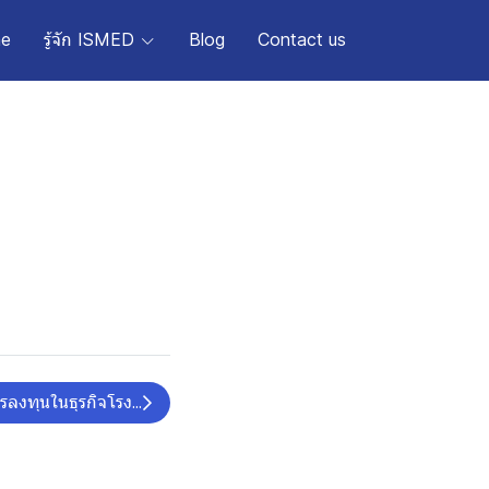
e
รู้จัก ISMED
Blog
Contact us
โครงการคลินิก EXIM เพื่อคนตัวเล็กสัญจร จ.เชียงราย
รลงทุนในธุรกิจโรงแรมและรีสอร์ทขนาดเล็ก